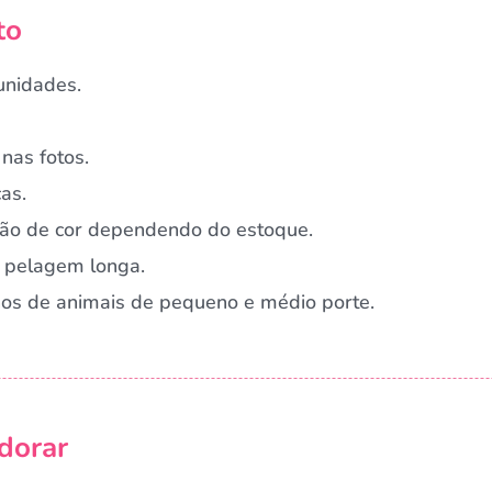
to
unidades.
nas fotos.
as.
ação de cor dependendo do estoque.
 pelagem longa.
rnos de animais de pequeno e médio porte.
Campanha lançada com sucesso!
dorar
Voltar