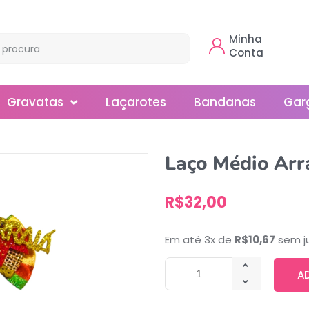
Minha
Conta
Gravatas
Laçarotes
Bandanas
Gar
Borboleta
Laço Médio Arr
Gola
R$
32,00
Normal
Smoking
Em até 3x de
R$
10,67
sem j
A