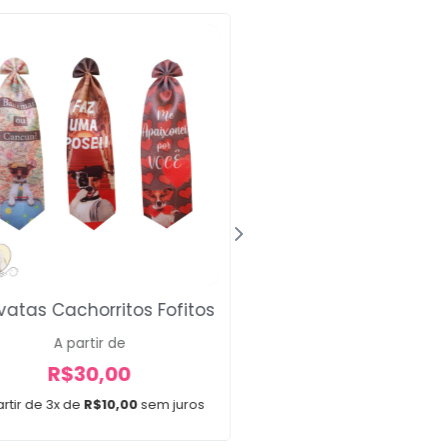
vatas Cachorritos Fofitos
Laços Médios Grace
A partir de
A partir de
R$
30,00
R$
12,00
rtir de 3x de
R$
10,00
sem juros
A partir de 2x de
R$
6,0