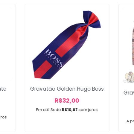
ite
Gravatão Golden Hugo Boss
Gra
R$
32,00
Em até 3x de
R$
10,67
sem juros
uros
A pa