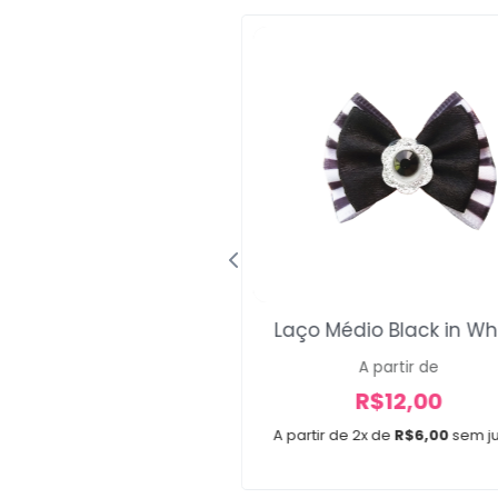
Laço Médio Black in Wh
Médio Gardening
A partir de
A partir de
R$
12,00
R$
12,00
A partir de 2x de
R$
6,00
sem j
e 2x de
R$
6,00
sem juros