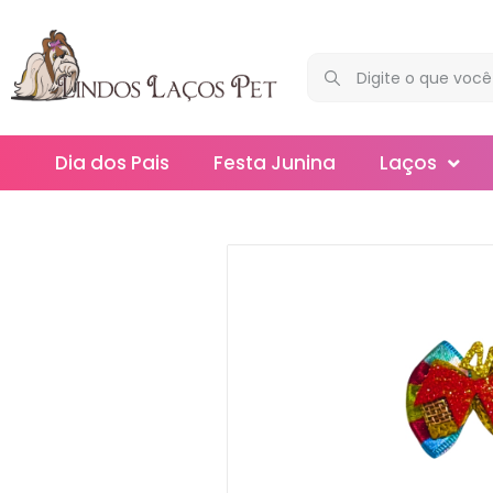
Dia dos Pais
Festa Junina
Laços
Maxi
Médios
Mega
Mini
Slim
Splash