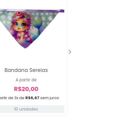
Bandana Sereias
Gravatas Calvin Kl
A partir de
A partir de
R$
20,00
R$
30,00
artir de 3x de
R$
6,67
sem juros
A partir de 3x de
R$
10,0
10 unidades