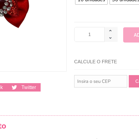
A
CALCULE O FRETE
ok
Twitter
to