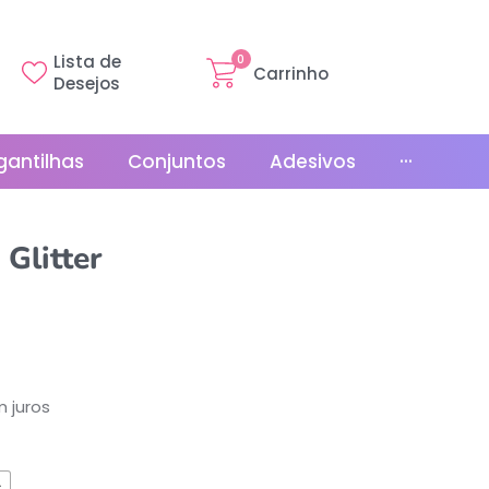
Lista de
0
Carrinho
Desejos
gantilhas
Conjuntos
Adesivos
···
Linha Básica
Glitter
Gr
Promoções
La
Bonés
La
Relógios
 juros
s