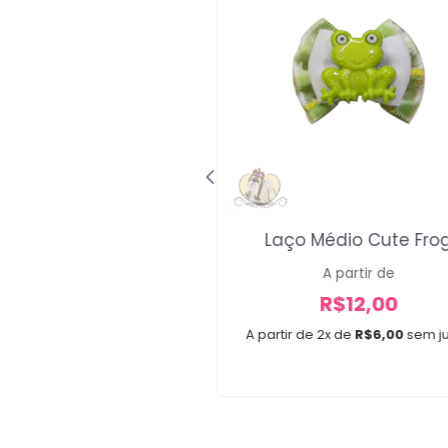
atas Minions 2
Laço Médio Cute Fro
A partir de
A partir de
R$
30,00
R$
12,00
e 3x de
R$
10,00
sem juros
A partir de 2x de
R$
6,00
sem j