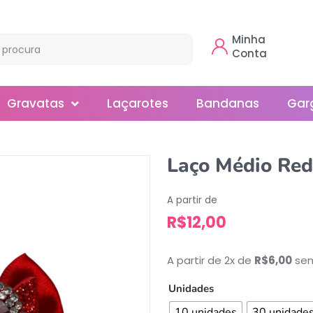
Minha
Conta
Gravatas
Laçarotes
Bandanas
Gar
Borboleta
Laço Médio Red 
Gola
A partir de
Normal
R$
12,00
Smoking
A partir de 2x de
R$
6,00
sem
Unidades
10 unidades
30 unidade