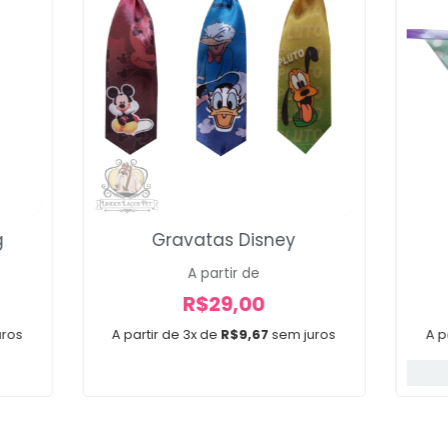
g
Gravatas Disney
A partir de
R$
29,00
uros
A partir de 3x de
R$
9,67
sem juros
A p