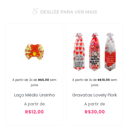
DESLIZE PARA VER MAIS
Campanha lançada com
sucesso!
Voltar
A partir de 2x de
R$
6,00
sem
A partir de 3x de
R$
10,00
sem
juros
juros
Laço Médio Ursinho
Gravatas Lovely Flork
A partir de
A partir de
R$
12,00
R$
30,00