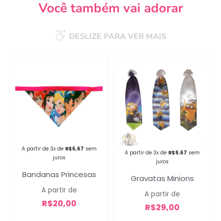
Você também vai adorar
DESLIZE PARA VER MAIS
Campanha lançada com
sucesso!
Voltar
A partir de 3x de
R$
6,67
sem
A partir de 3x de
R$
9,67
sem
juros
juros
Bandanas Princesas
Gravatas Minions
A partir de
A partir de
R$
20,00
R$
29,00