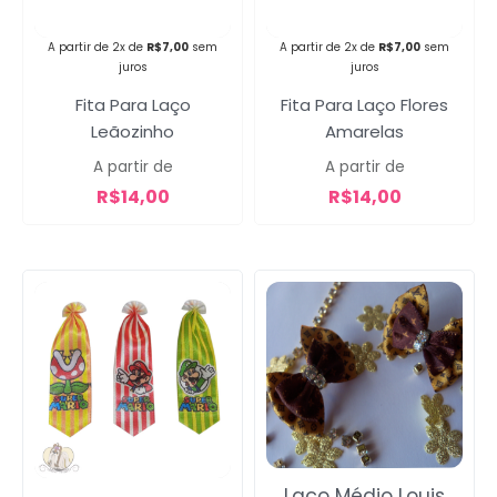
A partir de 2x de
R$
7,00
sem
A partir de 2x de
R$
7,00
sem
Campanha lançada com
juros
juros
sucesso!
Fita Para Laço
Fita Para Laço Flores
Leãozinho
Amarelas
Voltar
A partir de
A partir de
R$
14,00
R$
14,00
Laço Médio Louis