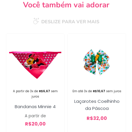
Você também vai adorar
DESLIZE PARA VER MAIS
Campanha lançada com
sucesso!
Voltar
A partir de 3x de
R$
6,67
sem
Em até 3x de
R$
10,67
sem juros
juros
Laçarotes Coelhinho
Bandanas Minnie 4
da Páscoa
A partir de
R$
32,00
R$
20,00