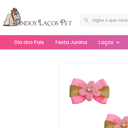
Dia dos Pais
Festa Junina
Laços
Maxi
Médios
Mega
Mini
Slim
Splash