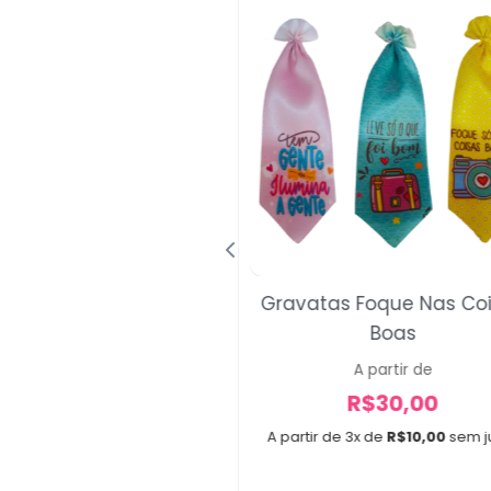
 Para Laço Gucci
Gravatas Foque Nas Co
Boas
A partir de
R$
14,00
A partir de
R$
30,00
e 2x de
R$
7,00
sem juros
A partir de 3x de
R$
10,00
sem j
Confecção