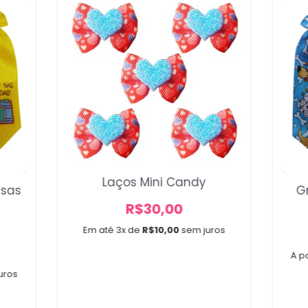
Voltar
Laços Mini Candy
isas
G
R$
30,00
Em até 3x de
R$
10,00
sem juros
A pa
uros