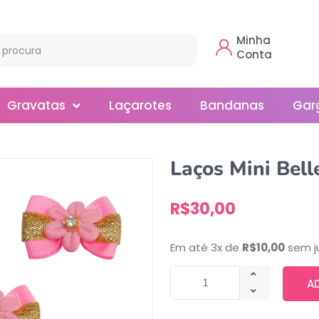
Minha
Conta
Gravatas
Laçarotes
Bandanas
Gar
Borboleta
Laços Mini Bell
Gola
R$
30,00
Normal
Smoking
Em até 3x de
R$
10,00
sem j
A