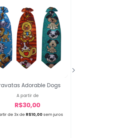
ravatas Adorable Dogs
Bandanas Abacat
Banana
A partir de
R$
30,00
A partir de
R$
20,00
rtir de 3x de
R$
10,00
sem juros
A partir de 3x de
R$
6,67
10 unidades