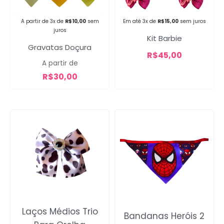
Campanha lançada com
A partir de 3x de
R$
10,00
sem
Em até 3x de
R$
15,00
sem juros
sucesso!
juros
Kit Barbie
Gravatas Doçura
R$
45,00
A partir de
Voltar
R$
30,00
Laços Médios Trio
Bandanas Heróis 2