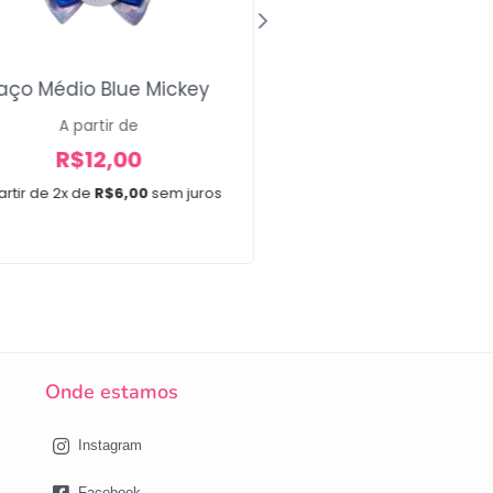
aço Médio Blue Mickey
Gravata Gola Coel
Páscoa
A partir de
R$
12,00
R$
30,00
artir de 2x de
R$
6,00
sem juros
Em até 3x de
R$
10,00
15 unidades
Onde estamos
Instagram
Facebook