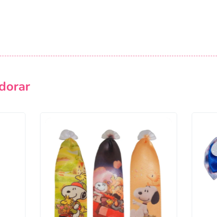
dorar
Campanha lançada com sucesso!
Voltar