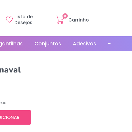
Lista de
0
Carrinho
Desejos
gantilhas
Conjuntos
Adesivos
···
Linha Básica
naval
Gr
Promoções
La
Bonés
La
Relógios
ros
DICIONAR