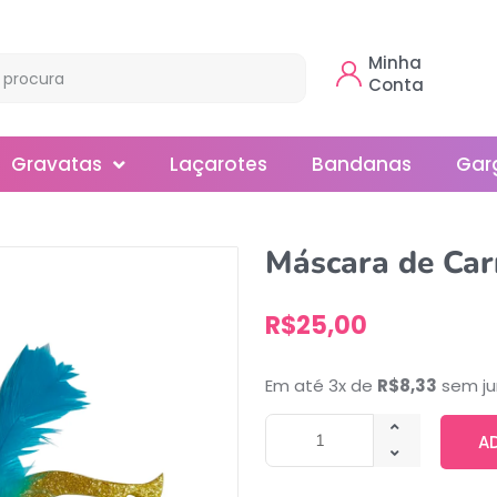
Minha
Conta
Gravatas
Laçarotes
Bandanas
Gar
Borboleta
Máscara de Car
Gola
R$
25,00
Normal
Smoking
Em até 3x de
R$
8,33
sem ju
A