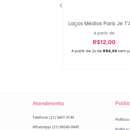
Slim Tommy Cute
Laços Médios Paris Je T
A partir de
A partir de
R$
12,00
R$
12,00
e 2x de
R$
6,00
sem juros
A partir de 2x de
R$
6,00
sem j
Atendimento
Políti
Telefone: (21) 3407-3149
Política
WhatsApp: (21) 99245-9945
Política