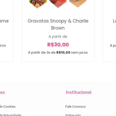
’Ame
Gravatas Snoopy & Charlie
L
Brown
A partir de
R$
30,00
uros
A p
A partir de 3x de
R$
10,00
sem juros
cas
Institucional
 de Cookies
Fale Conosco
 de Privacidade
Sobre nós