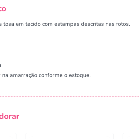
to
 tosa em tecido com estampas descritas nas fotos.
m
r na amarração conforme o estoque.
dorar
Campanha lançada com sucesso!