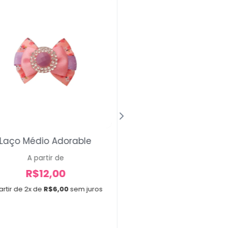
Laço Médio Adorable
Fita Para Laço L
Coloridas 
A partir de
R$
12,00
A partir de
R$
14,00
artir de 2x de
R$
6,00
sem juros
A partir de 2x de
R$
7,00
Confecção