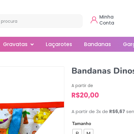
Minha
Conta
Gravatas
Laçarotes
Bandanas
Gar
Borboleta
Bandanas Dino
Gola
A partir de
Normal
R$
20,00
Smoking
A partir de 3x de
R$
6,67
sem
Tamanho
P
M