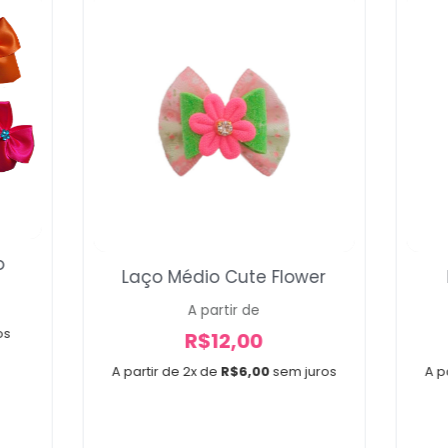
Voltar
o
Laço Médio Cute Flower
A partir de
os
R$
12,00
A partir de 2x de
R$
6,00
sem juros
A p