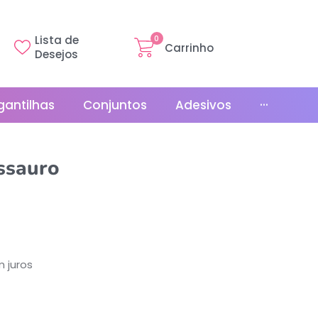
Lista de
0
Carrinho
Desejos
gantilhas
Conjuntos
Adesivos
···
Linha Básica
ssauro
Gr
Promoções
La
Bonés
La
Relógios
 juros