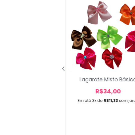
Laçarote Misto Básic
danas Realeza
A partir de
R$
34,00
R$
20,00
Em até 3x de
R$
11,33
sem jur
e 3x de
R$
6,67
sem juros