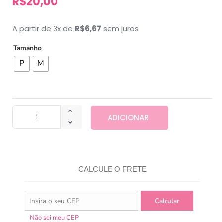
R$
20,00
A partir de 3x de
R$
6,67
sem juros
Tamanho
P
M
ADICIONAR
CALCULE O FRETE
Não sei meu CEP