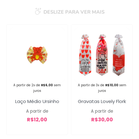
DESLIZE PARA VER MAIS
Campanha lançada com
sucesso!
Voltar
A partir de 2x de
R$
6,00
sem
A partir de 3x de
R$
10,00
sem
juros
juros
Laço Médio Ursinho
Gravatas Lovely Flork
A partir de
A partir de
R$
12,00
R$
30,00