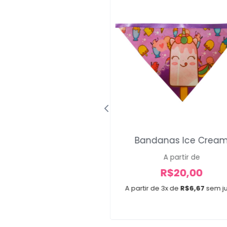
dio Estampa Disney
Bandanas Ice Crea
Baby
A partir de
A partir de
R$
20,00
R$
12,00
A partir de 3x de
R$
6,67
sem j
e 2x de
R$
6,00
sem juros