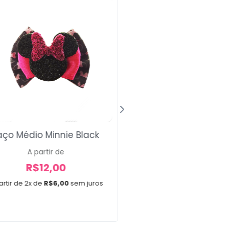
Laço Médio Garde
aço Médio Minnie Black
A partir de
A partir de
R$
12,00
R$
12,00
A partir de 2x de
R$
6,0
artir de 2x de
R$
6,00
sem juros