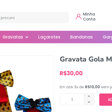
Minha
Conta
Gravatas
Laçarotes
Bandanas
Gar
Borboleta
Gravata Gola M
Gola
R$
30,00
Normal
Smoking
Em até 3x de
R$
10,00
sem j
A