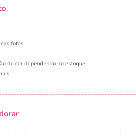
to
nas fotos.
ação de cor dependendo do estoque.
mais.
Campanha lançada com sucesso!
dorar
Voltar