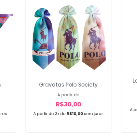
L
m
Gravatas Polo Society
A partir de
R$
30,00
A p
uros
A partir de 3x de
R$
10,00
sem juros