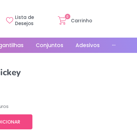
Lista de
0
Carrinho
Desejos
gantilhas
Conjuntos
Adesivos
···
Linha Básica
ickey
Gr
Promoções
La
Bonés
La
Relógios
uros
DICIONAR