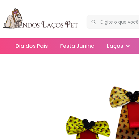
Dia dos Pais
Festa Junina
Laços
Maxi
Médios
Mega
Mini
Slim
Splash