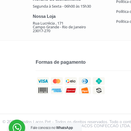
Política
Segunda à Sexta - 06h00 às 15h30
Política
Nossa Loja
Política
Rua Lucrécia , 171
Campo Grande - Rio de Janeiro
23017-270
Formas de pagamento
© 2021 | Lindos Laços Pet - Todos os direitos reservados. Todo o conte
da LINDOS LACOS CONFECCAO LTDA. É ved
Fale conosco no
WhatsApp