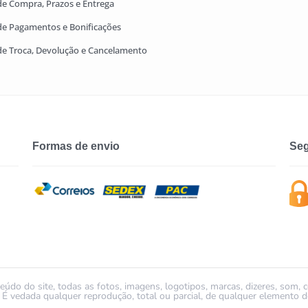
 de Compra, Prazos e Entrega
 de Pagamentos e Bonificações
 de Troca, Devolução e Cancelamento
Formas de envio
Seg
údo do site, todas as fotos, imagens, logotipos, marcas, dizeres, som, 
ada qualquer reprodução, total ou parcial, de qualquer elemento de 