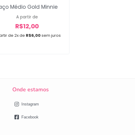
aço Médio Gold Minnie
Bandanas Arr
A partir de
A partir de
R$
12,00
R$
20,00
artir de 2x de
R$
6,00
sem juros
A partir de 3x de
R$
6,67
10 unidades
Onde estamos
Instagram
Facebook