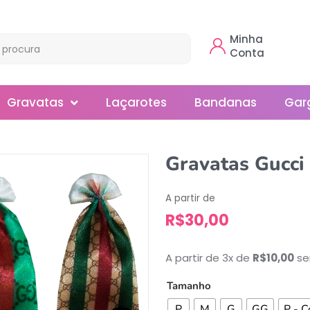
Minha
Conta
Gravatas
Laçarotes
Bandanas
Gar
Borboleta
Gravatas Gucci
Gola
A partir de
Normal
R$
30,00
Smoking
A partir de 3x de
R$
10,00
se
Tamanho
P
M
G
GG
P - C