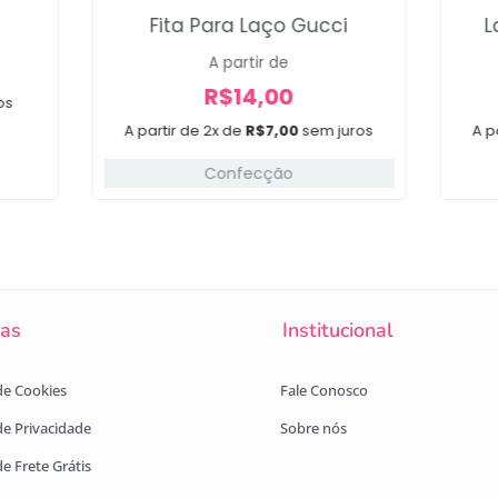
Fita Para Laço Gucci
L
A partir de
R$
14,00
os
A partir de 2x de
R$
7,00
sem juros
A p
Confecção
cas
Institucional
 de Cookies
Fale Conosco
 de Privacidade
Sobre nós
de Frete Grátis