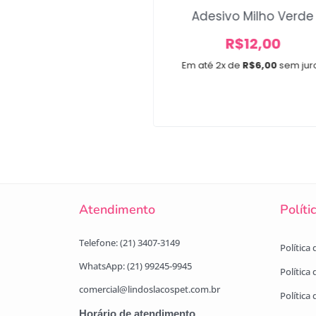
o Maxi Pompom
Adesivo Milho Verde
R$
34,00
R$
12,00
R$
29,99
Em até 2x de
R$
6,00
sem jur
x de
R$
10,00
sem juros
Atendimento
Políti
Telefone: (21) 3407-3149
Política
WhatsApp: (21) 99245-9945
Política
comercial@lindoslacospet.com.br
Política 
Horário de atendimento