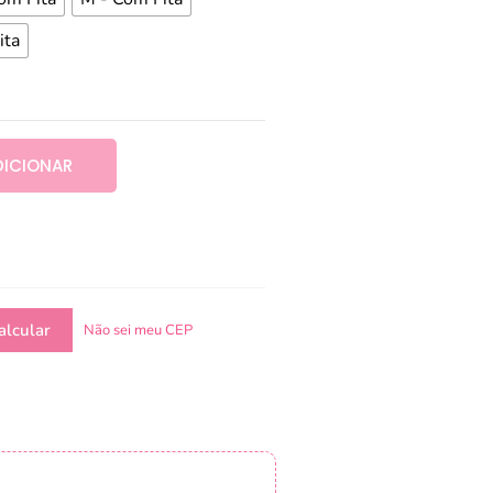
ita
DICIONAR
Não sei meu CEP