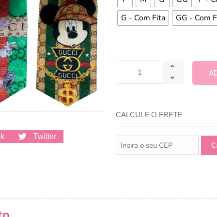
G - Com Fita
GG - Com F
A
CALCULE O FRETE
ok
Twitter
to