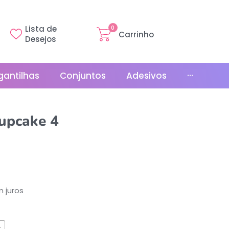
Lista de
0
Carrinho
Desejos
gantilhas
Conjuntos
Adesivos
···
Linha Básica
upcake 4
Gr
Promoções
La
Bonés
La
Relógios
 juros
s