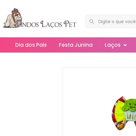
Dia dos Pais
Festa Junina
Laços
Maxi
Médios
Mega
Mini
Slim
Splash