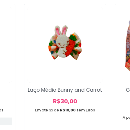
Voltar
Laço Médio Bunny and Carrot
G
R$
30,00
os
Em até 3x de
R$
10,00
sem juros
A pa