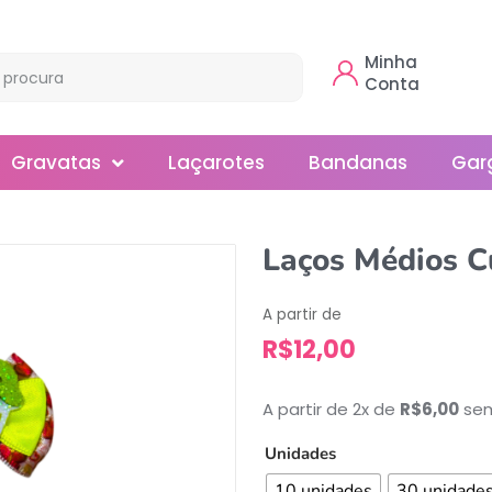
Minha
Conta
Gravatas
Laçarotes
Bandanas
Gar
Borboleta
Laços Médios C
Gola
A partir de
Normal
R$
12,00
Smoking
A partir de 2x de
R$
6,00
sem
Unidades
10 unidades
30 unidade