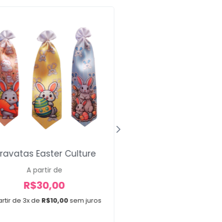
ravatas Easter Culture
Laços Slim Val
A partir de
A partir de
R$
30,00
R$
12,00
rtir de 3x de
R$
10,00
sem juros
A partir de 2x de
R$
6,0