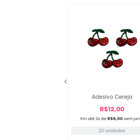
ilha Trick Or Treat
Adesivo Cereja
R$
28,00
R$
12,00
3x de
R$
9,33
sem juros
Em até 2x de
R$
6,00
sem jur
20 unidades