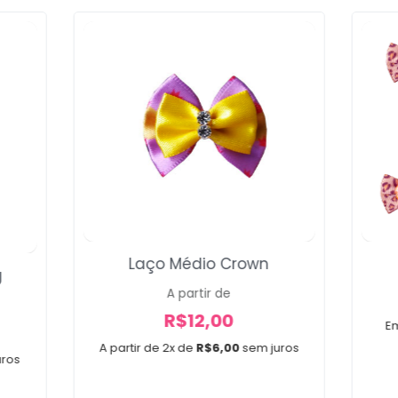
Voltar
Laço Médio Crown
g
A partir de
R$
12,00
E
A partir de 2x de
R$
6,00
sem juros
uros