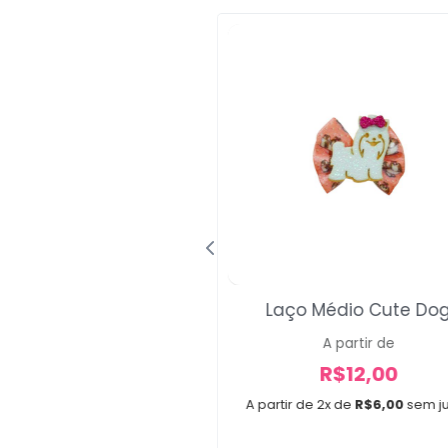
s Médios Fleurs
Laço Médio Cute Do
A partir de
A partir de
R$
12,00
R$
12,00
e 2x de
R$
6,00
sem juros
A partir de 2x de
R$
6,00
sem j
idades
,
30 unidades