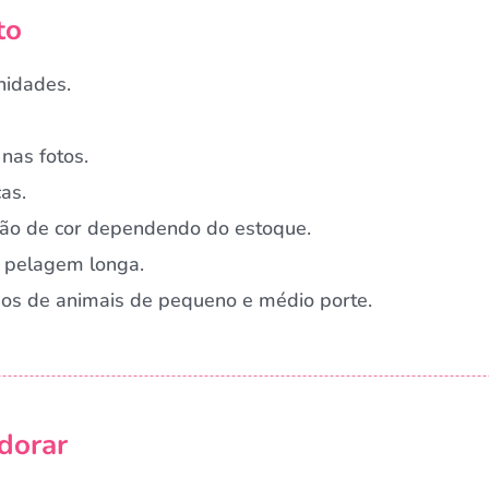
to
nidades.
nas fotos.
as.
ação de cor dependendo do estoque.
 pelagem longa.
rnos de animais de pequeno e médio porte.
Campanha lançada com sucesso!
dorar