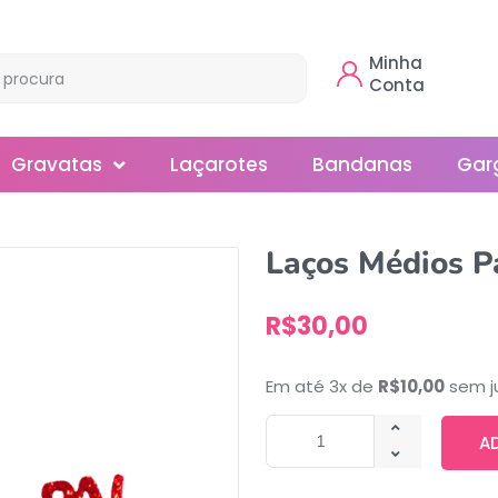
Minha
Conta
Gravatas
Laçarotes
Bandanas
Gar
Borboleta
Laços Médios P
Gola
R$
30,00
Normal
Smoking
Em até 3x de
R$
10,00
sem j
A