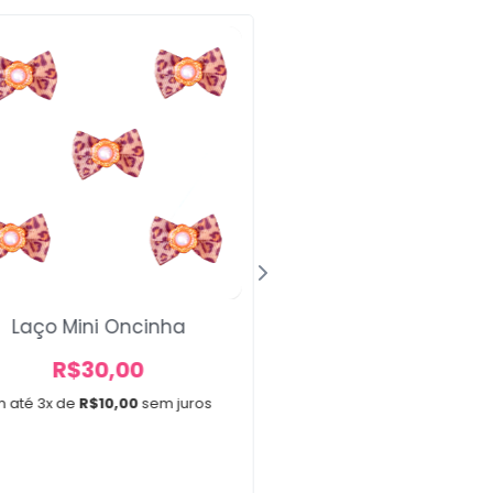
Laço Mini Oncinha
Laços Médios Flu
R$
30,00
A partir de
m até 3x de
R$
10,00
sem juros
R$
12,00
A partir de 2x de
R$
6,0